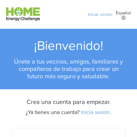
Ir al contenido principal
Español
Iniciar sesión
¡Bienvenido!
Únete a tus vecinos, amigos, familiares y
compañeros de trabajo para crear un
futuro más seguro y saludable.
Crea una cuenta para empezar.
¿Ya tienes una cuenta?
Inicia sesión.