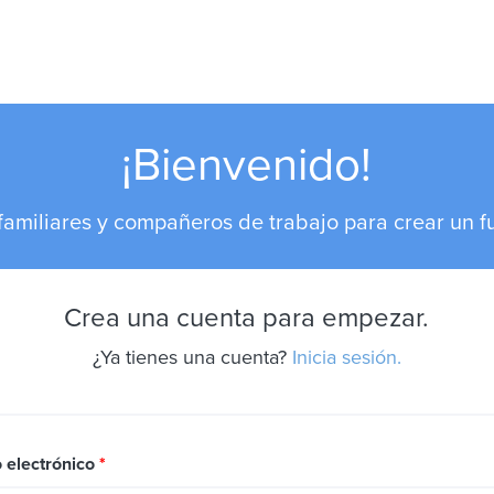
¡Bienvenido!
 familiares y compañeros de trabajo para crear un f
Crea una cuenta para empezar.
¿Ya tienes una cuenta?
Inicia sesión.
 electrónico
*