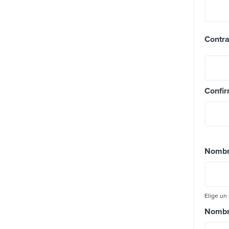
Contr
Confi
Nombr
Elige un
Nomb