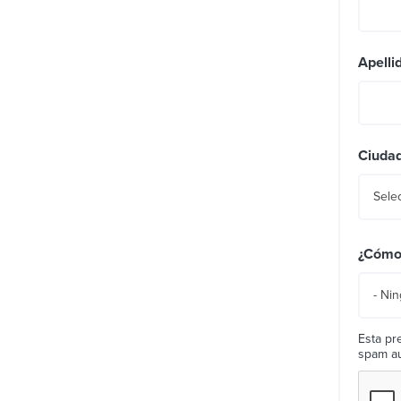
Apelli
Ciuda
Selec
¿Cómo 
- Ni
Esta pr
spam au