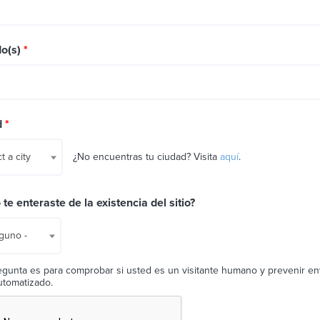
do(s)
*
d
*
¿No encuentras tu ciudad? Visita
aquí
.
t a city
te enteraste de la existencia del sitio?
nguno -
egunta es para comprobar si usted es un visitante humano y prevenir en
tomatizado.