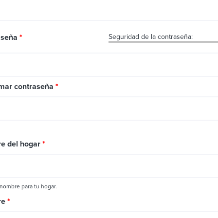
aseña
*
Seguridad de la contraseña:
rmar contraseña
*
e del hogar
*
 nombre para tu hogar.
re
*